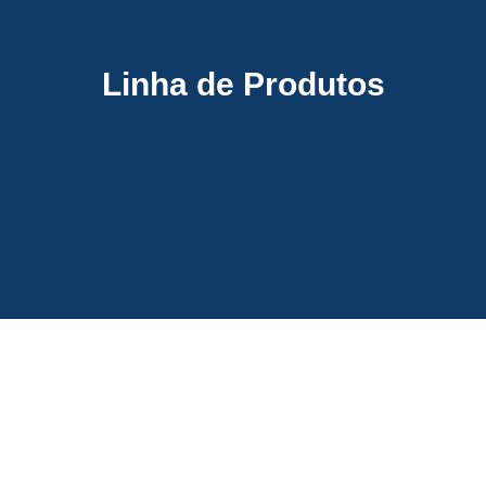
Linha de Produtos
MÁQUINAS E EQUIPAMENTOS
TRANSPORTE DE MATERIAIS
PEÇAS E CONJUNTOS