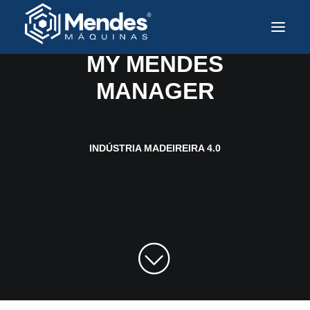
SOLUÇÕES E TECNOLOGIA
MY MENDES
MANAGER
Sobre a Mendes
Produtos
Soluções e Tecnologia
INDÚSTRIA MADEIREIRA 4.0
Assistência Técnica
Mercados Atendidos
Contato
Trabalhe Conosco
PT